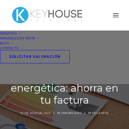
SERVICIOS
INMUEBLES EN VENTA
BLOG
CONTACTO
SOLICITAR VALORACIÓN
Clasificación
energética: ahorra en
tu factura
21 DE JULIO DE 2025
|
IN
INMOBILIARIA
|
BY
KELLENFOL