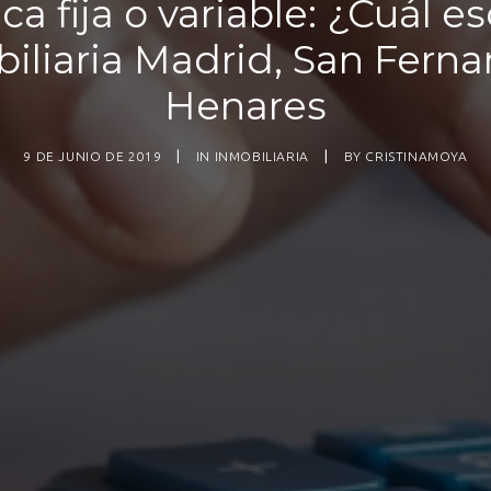
ca fija o variable: ¿Cuál e
biliaria Madrid, San Fern
Henares
9 DE JUNIO DE 2019
|
IN
INMOBILIARIA
|
BY
CRISTINAMOYA