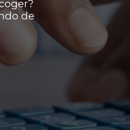
scoger?
ando de