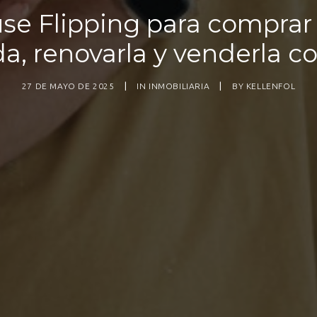
se Flipping para comprar
da, renovarla y venderla co
27 DE MAYO DE 2025
|
IN
INMOBILIARIA
|
BY
KELLENFOL