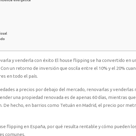
ficiencia energética
isual
ado
El house flipping se ha convertido en 
Con un retorno de inversión que oscila entre el 10% y el 20% cua
es en todo el país.
edades a precios por debajo del mercado, renovarlas y venderlas
ender una propiedad renovada es de apenas 60 días, mientras que
ón. De hecho, en barrios como Tetuán en Madrid, el precio por me
se flipping en España, por qué resulta rentable y cómo pueden los
res comunes.