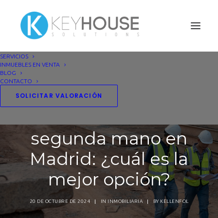
SERVICIOS
INMUEBLES EN VENTA
BLOG
CONTACTO
SOLICITAR VALORACIÓN
Obra nueva vs. de
segunda mano en
Madrid: ¿cuál es la
mejor opción?
20 DE OCTUBRE DE 2024
|
IN
INMOBILIARIA
|
BY
KELLENFOL