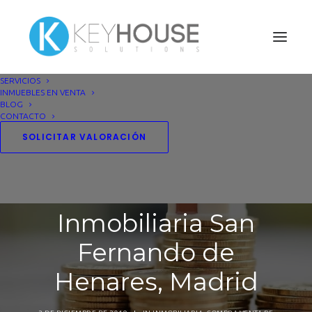
SERVICIOS
INMUEBLES EN VENTA
BLOG
CONTACTO
Cuándo es
SOLICITAR VALORACIÓN
obligatoria una
tasación -
Inmobiliaria San
Fernando de
Henares, Madrid