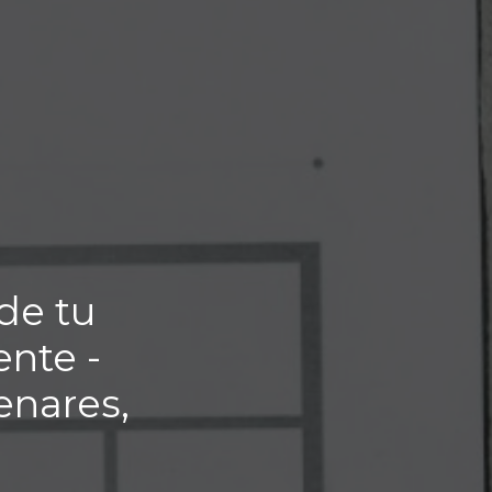
de tu
ente -
enares,