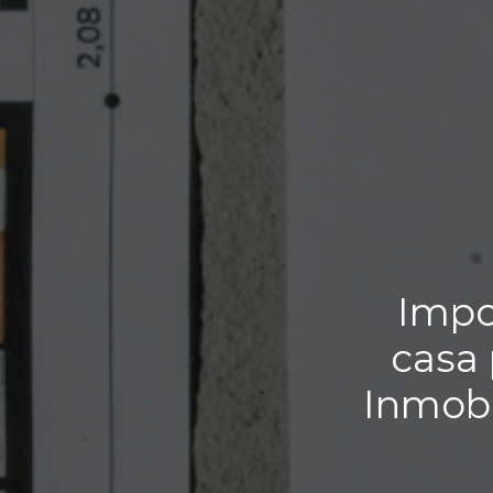
Impo
casa 
Inmobi