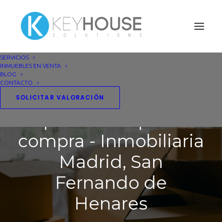
SERVICIOS
INMUEBLES EN VENTA
BLOG
CONTACTO
Todo sobre el
SOLICITAR VALORACIÓN
alquiler con opción a
compra - Inmobiliaria
Madrid, San
Fernando de
Henares