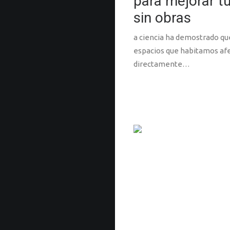
para mejorar t
sin obras
a ciencia ha demostrado qu
espacios que habitamos af
directamente…